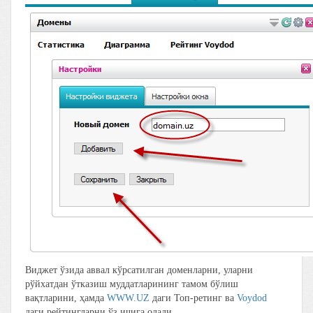
Виджет ўзида аввал кўрсатилган доменларни, уларни
рўйхатдан ўтказиш муддатларининг тамом бўлиш
вақтларини, ҳамда
WWW.UZ
даги Топ-ретинг ва
Voydod
даги рейтингларни ўз ичига олади.