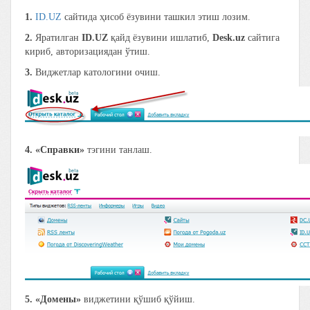
1.
ID.UZ
сайтида ҳисоб ёзувини ташкил этиш лозим.
2.
Яратилган
ID.UZ
қайд ёзувини ишлатиб,
Desk.uz
сайтига
кириб, авторизациядан ўтиш.
3.
Виджетлар катологини очиш.
4.
«Справки»
тэгини танлаш.
5.
«Домены»
виджетини қўшиб қўйиш.