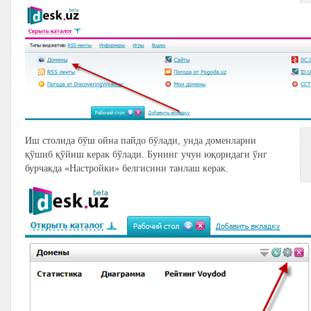
Иш столида бўш ойна пайдо бўлади, унда доменларни
қўшиб қўйиш керак бўлади. Бунинг учун юқоридаги ўнг
бурчакда «Настройки» белгисини танлаш керак.