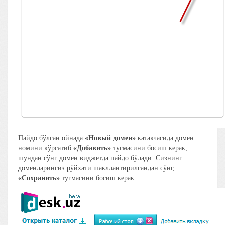
Пайдо бўлган ойнада
«Новый домен»
катакчасида домен
номини кўрсатиб
«Добавить»
тугмасини босиш керак,
шундан сўнг домен виджетда пайдо бўлади. Сизнинг
доменларингиз рўйхати шакллантирилгандан сўнг,
«Сохранить»
тугмасини босиш керак.