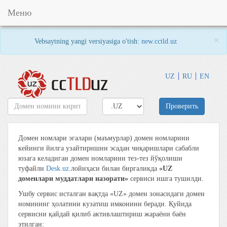
Меню
×
Vebsaytning yangi versiyasiga o'tish:
new.cctld.uz
UZ
RU
EN
Проверить
Домен номлари эгалари (маъмурлар) домен номларини
кейинги йилга узайтиришни эсадан чиқаришлари сабабли
юзага келадиган домен номларини тез-тез йўқолиши
туфайли
Desk.uz
.лойиҳаси билан биргаликда
«UZ
доменлари муддатлари назорати»
сервиси ишга тушилди.
Ушбу сервис исталган вақтда «UZ» домен зонасидаги домен
номининг ҳолатини кузатиш имконини беради. Қуйида
сервисни қайдай қилиб активлаштириш жараёни баён
этилган: