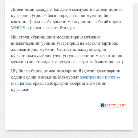
Домен номи ҳақидаги батафсил маълумотни домен номига
курсорни тўғрилаб босиш орқали олиш мумкин, бир
вақтнинг ўзида «UZ» домени маъмурининг веб-сайтидаги
WHOIS
сервиси варағига ўтилади.
Иш столи кўринишини мослаштириш мумкин:
виджетларнинг ўрнини ўзгартириш ва керакли тартибда
жойлаштириш мумкин. Статистик маълумотларни
кўрсатишда қулайлик учун устунлар сонини мослаштириш
мумкин (иш столида 3 та устун аввалдан жойлаштирилган).
Шу билан бирга, домен номларини йўқотиш ҳолатларини
олдини олиш мақсадида Маъмурият
электронной почта e-
mail
ва
смс
орқали хабарларни юбориш хизматини
кўрсатади.