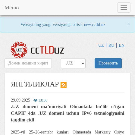
Меню
Toggl
naviga
×
Vebsaytning yangi versiyasiga o'tish:
new.cctld.uz
UZ
RU
EN
Проверить
ЯНГИЛИКЛАР
29.09.2025
|
13136
.UZ domeni ma’muriyati Olmaotada bo‘lib o‘tgan
CAPIF 4da .UZ domeni uchun IPv6 texnologiyasini
taqdim etdi
2025-yil 25–26-sentabr kunlari Olmaotada Markaziy Osiyo