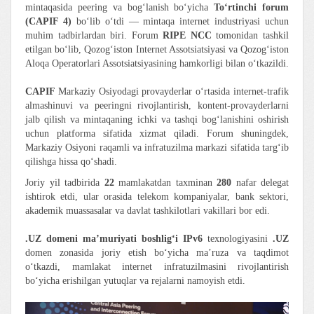
mintaqasida peering va bog‘lanish bo‘yicha
To‘rtinchi forum
(CAPIF 4)
bo‘lib o‘tdi — mintaqa internet industriyasi uchun
muhim tadbirlardan biri. Forum
RIPE NCC
tomonidan tashkil
etilgan bo‘lib, Qozog‘iston Internet Assotsiatsiyasi va Qozog‘iston
Aloqa Operatorlari Assotsiatsiyasining hamkorligi bilan o‘tkazildi.
CAPIF
Markaziy Osiyodagi provayderlar o‘rtasida internet-trafik
almashinuvi va peeringni rivojlantirish, kontent-provayderlarni
jalb qilish va mintaqaning ichki va tashqi bog‘lanishini oshirish
uchun platforma sifatida xizmat qiladi. Forum shuningdek,
Markaziy Osiyoni raqamli va infratuzilma markazi sifatida targ‘ib
qilishga hissa qo‘shadi.
Joriy yil tadbirida
22
mamlakatdan taxminan
280
nafar delegat
ishtirok etdi, ular orasida telekom kompaniyalar, bank sektori,
akademik muassasalar va davlat tashkilotlari vakillari bor edi.
.UZ domeni ma’muriyati boshlig‘i IPv6
texnologiyasini
.UZ
domen zonasida joriy etish bo‘yicha ma’ruza va taqdimot
o‘tkazdi, mamlakat internet infratuzilmasini rivojlantirish
bo‘yicha erishilgan yutuqlar va rejalarni namoyish etdi.