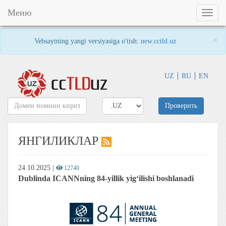
Меню
Toggl
naviga
×
Vebsaytning yangi versiyasiga o'tish:
new.cctld.uz
UZ
RU
EN
Проверить
ЯНГИЛИКЛАР
24.10.2025
|
12740
Dublinda ICANNning 84-yillik yig‘ilishi boshlanadi