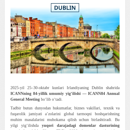
2025-yil 25–30-oktabr kunlari Irlandiyaning Dublin shahrida
ICANNning 84-yillik umumiy yig‘ilishi — ICANN84 Annual
General Meeting
bo‘lib o‘tadi.
Tadbir butun dunyodan hukumatlar, biznes vakillari, texnik va
fuqarolik jamiyati a’zolarini global tarmoqni boshqarishning
muhim masalalarini muhokama qilish uchun birlashtiradi. Bu
yilgi yig‘ilishda
yuqori darajadagi domenlar dasturining