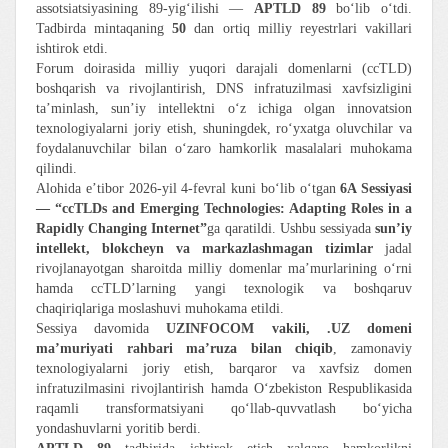
assotsiatsiyasining 89-yig‘ilishi —
APTLD 89
bo‘lib o‘tdi.
Tadbirda mintaqaning
50
dan ortiq milliy reyestrlari vakillari
ishtirok etdi.
Forum doirasida milliy yuqori darajali domenlarni (ccTLD)
boshqarish va rivojlantirish, DNS infratuzilmasi xavfsizligini
ta’minlash, sun’iy intellektni o‘z ichiga olgan innovatsion
texnologiyalarni joriy etish, shuningdek, ro‘yxatga oluvchilar va
foydalanuvchilar bilan o‘zaro hamkorlik masalalari muhokama
qilindi.
Alohida e’tibor 2026-yil 4-fevral kuni bo‘lib o‘tgan
6A Sessiyasi
— “ccTLDs and Emerging Technologies: Adapting Roles in a
Rapidly Changing Internet”
ga qaratildi. Ushbu sessiyada
sun’iy
intellekt, blokcheyn va markazlashmagan tizimlar
jadal
rivojlanayotgan sharoitda milliy domenlar ma’murlarining o‘rni
hamda ccTLD’larning yangi texnologik va boshqaruv
chaqiriqlariga moslashuvi muhokama etildi.
Sessiya davomida
UZINFOCOM vakili, .UZ domeni
ma’muriyati rahbari ma’ruza bilan chiqib
, zamonaviy
texnologiyalarni joriy etish, barqaror va xavfsiz domen
infratuzilmasini rivojlantirish hamda O‘zbekiston Respublikasida
raqamli transformatsiyani qo‘llab-quvvatlash bo‘yicha
yondashuvlarni yoritib berdi.