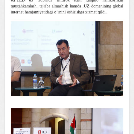
APTLD 89
tadbirida ishtirok etish xalqaro hamkorlikni
mustahkamlash, tajriba almashish hamda
.UZ
domenining global
internet hamjamiyatidagi o‘rnini oshirishga xizmat qildi.