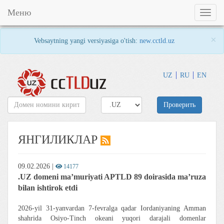
Меню
Toggl
naviga
×
Vebsaytning yangi versiyasiga o'tish:
new.cctld.uz
UZ
RU
EN
Проверить
ЯНГИЛИКЛАР
09.02.2026
|
14177
.UZ domeni ma’muriyati APTLD 89 doirasida ma’ruza
bilan ishtirok etdi
2026-yil 31-yanvardan 7-fevralga qadar Iordaniyaning Amman
shahrida Osiyo-Tinch okeani yuqori darajali domenlar