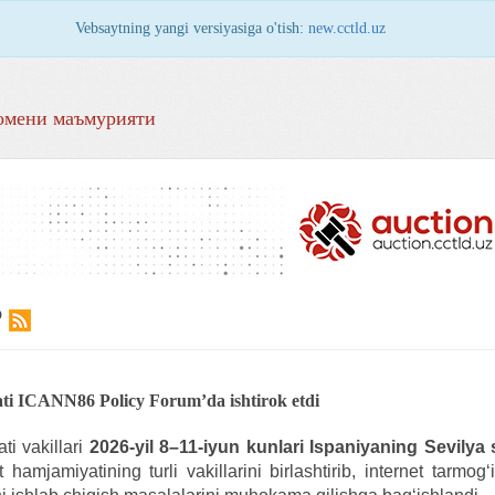
Vebsaytning yangi versiyasiga o'tish:
new.cctld.uz
омени маъмурияти
Р
i ICANN86 Policy Forum’da ishtirok etdi
i vakillari
2026-yil 8–11-iyun kunlari
Ispaniyaning Sevilya 
hamjamiyatining turli vakillarini birlashtirib, internet tarmog‘