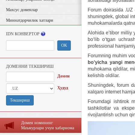
sohasidagi siyosatlar
Forum doirasida .UZ do
Махсус доменлар
shuningdek, global in
Миннатдорчилик хатлари
muhokamalarda qatnas
Alohida e’tibor milliy
IDN КОНВЕРТОР
bo‘lib o‘tgan uchra
ОК
professional hamjamiya
Forumning muhim voq
bo‘yicha yangi mene
ДОМЕННИ ТЕКШИРИШ
muhokama qildilar, min
kelishib oldilar.
Домен
Shuningdek, forum d
Ҳудуд
xalqaro internet hamja
Текшириш
Forumdagi ishtirok mi
tashkilotlar va ekspe
rivojlantirish uchun qim
Домен номининг
Маъмурлaри учун хaбaрномa