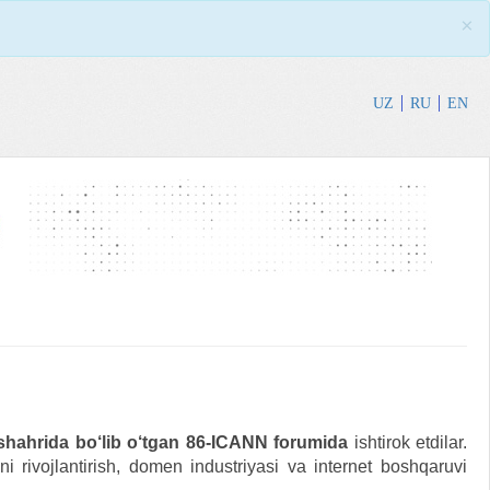
×
UZ
RU
EN
shahrida bo‘lib o‘tgan 86-ICANN forumida
ishtirok etdilar.
ini rivojlantirish, domen industriyasi va internet boshqaruvi