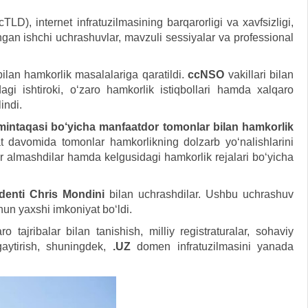
LD), internet infratuzilmasining barqarorligi va xavfsizligi,
ngan ishchi uchrashuvlar, mavzuli sessiyalar va professional
bilan hamkorlik masalalariga qaratildi.
ccNSO
vakillari bilan
dagi ishtiroki, o‘zaro hamkorlik istiqbollari hamda xalqaro
indi.
intaqasi bo‘yicha manfaatdor tomonlar bilan hamkorlik
t davomida tomonlar hamkorlikning dolzarb yo‘nalishlarini
ikr almashdilar hamda kelgusidagi hamkorlik rejalari bo‘yicha
denti Chris Mondini
bilan uchrashdilar. Ushbu uchrashuv
hun yaxshi imkoniyat bo‘ldi.
ajribalar bilan tanishish, milliy registraturalar, sohaviy
ngaytirish, shuningdek,
.UZ
domen infratuzilmasini yanada