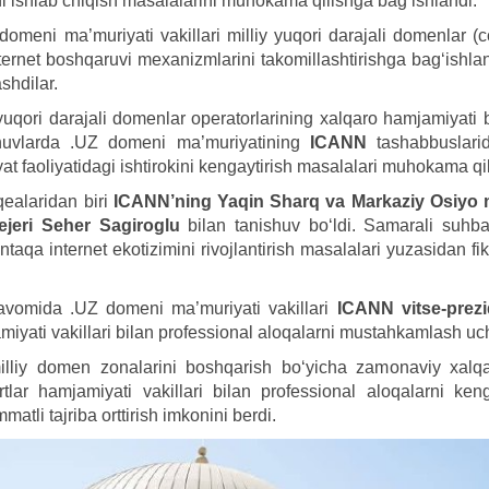
ni ishlab chiqish masalalarini muhokama qilishga bag‘ishlandi.
meni ma’muriyati vakillari milliy yuqori darajali domenlar (ccT
ternet boshqaruvi mexanizmlarini takomillashtirishga bag‘ishla
hdilar.
 yuqori darajali domenlar operatorlarining xalqaro hamjamiyati 
shuvlarda .UZ domeni ma’muriyatining
ICANN
tashabbuslari
t faoliyatidagi ishtirokini kengaytirish masalalari muhokama qil
ealaridan biri
ICANN’ning Yaqin Sharq va Markaziy Osiyo m
jeri Seher Sagiroglu
bilan tanishuv bo‘ldi. Samarali suhba
taqa internet ekotizimini rivojlantirish masalalari yuzasidan f
avomida .UZ domeni ma’muriyati vakillari
ICANN vitse-prezi
miyati vakillari bilan professional aloqalarni mustahkamlash uc
lliy domen zonalarini boshqarish bo‘yicha zamonaviy xalqaro t
rtlar hamjamiyati vakillari bilan professional aloqalarni ke
matli tajriba orttirish imkonini berdi.