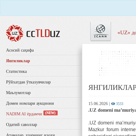
«UZ» д
Aсосий саҳифа
Янгиликлар
Статистика
Рўйхатдан ўтказувчилар
ЯНГИЛИКЛА
Маълумотлар
Домен номлари аукциони
15.06.2026
|
3533
.UZ domeni ma’muriyat
(NEW)
NADIM AI ёрдамчи
.UZ domeni ma’muriyat
Одатий саволлар
Mazkur forum internet 
Aтамалар, уларнинг изоҳи