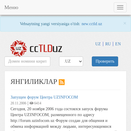
Меню
Toggl
naviga
×
Vebsaytning yangi versiyasiga o'tish:
new.cctld.uz
UZ
RU
EN
Проверить
ЯНГИЛИКЛАР
Запущен форум Центра UZINFOCOM
|
20.11.2006
6414
Сегодня, 20 ноября 2006 года состоялся запуск форума
Центра UZINFOCOM, размещенного по адресу
http://forum.uzinfocom.uz Форум создан для общения и
обмена информацией между людьми, интересующимися