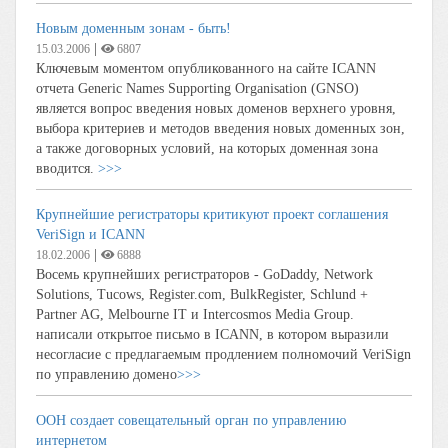
Новым доменным зонам - быть!
|
15.03.2006
6807
Ключевым моментом опубликованного на сайте ICANN
отчета Generic Names Supporting Organisation (GNSO)
является вопрос введения новых доменов верхнего уровня,
выбора критериев и методов введения новых доменных зон,
а также договорных условий, на которых доменная зона
вводится.
>>>
Крупнейшие регистраторы критикуют проект соглашения
VeriSign и ICANN
|
18.02.2006
6888
Восемь крупнейших регистраторов - GoDaddy, Network
Solutions, Tucows, Register.com, BulkRegister, Schlund +
Partner AG, Melbourne IT и Intercosmos Media Group.
написали открытое письмо в ICANN, в котором выразили
несогласие с предлагаемым продлением полномочий VeriSign
по управлению домено
>>>
ООН создает совещательный орган по управлению
интернетом