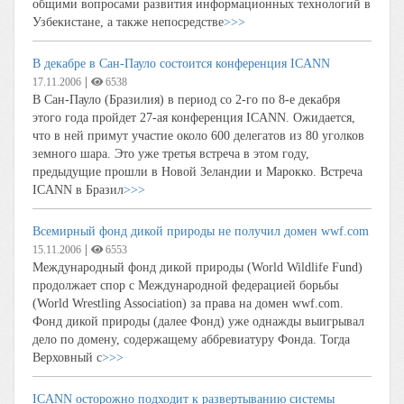
общими вопросами развития информационных технологий в
Узбекистане, а также непосредстве
>>>
В декабре в Сан-Пауло состоится конференция ICANN
|
17.11.2006
6538
В Сан-Пауло (Бразилия) в период со 2-го по 8-е декабря
этого года пройдет 27-ая конференция ICANN. Ожидается,
что в ней примут участие около 600 делегатов из 80 уголков
земного шара. Это уже третья встреча в этом году,
предыдущие прошли в Новой Зеландии и Марокко. Встреча
ICANN в Бразил
>>>
Всемирный фонд дикой природы не получил домен wwf.com
|
15.11.2006
6553
Международный фонд дикой природы (World Wildlife Fund)
продолжает спор с Международной федерацией борьбы
(World Wrestling Association) за права на домен wwf.com.
Фонд дикой природы (далее Фонд) уже однажды выигрывал
дело по домену, содержащему аббревиатуру Фонда. Тогда
Верховный с
>>>
ICANN осторожно подходит к развертыванию системы