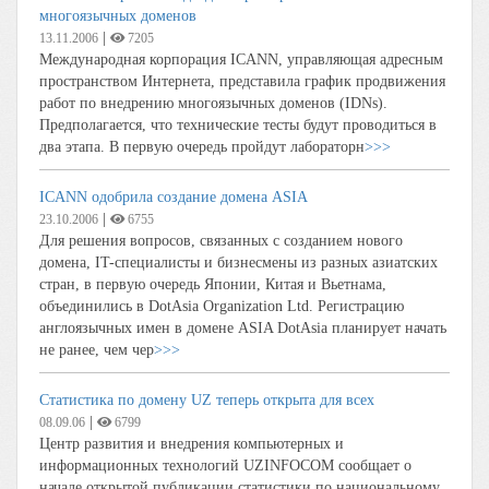
многоязычных доменов
|
13.11.2006
7205
Международная корпорация ICANN, управляющая адресным
пространством Интернета, представила график продвижения
работ по внедрению многоязычных доменов (IDNs).
Предполагается, что технические тесты будут проводиться в
два этапа. В первую очередь пройдут лабораторн
>>>
ICANN одобрила создание домена ASIA
|
23.10.2006
6755
Для решения вопросов, связанных с созданием нового
домена, IT-специалисты и бизнесмены из разных азиатских
стран, в первую очередь Японии, Китая и Вьетнама,
объединились в DotAsia Organization Ltd. Регистрацию
англоязычных имен в домене ASIA DotAsia планирует начать
не ранее, чем чер
>>>
Статистика по домену UZ теперь открыта для всех
|
08.09.06
6799
Центр развития и внедрения компьютерных и
информационных технологий UZINFOCOM сообщает о
начале открытой публикации статистики по национальному