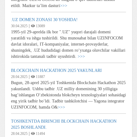
etildi. Mazkur ta’lim dasturi
>>>
.UZ DOMEN ZONASI 30 YOSHDA!
|
30.04.2025
13089
1995-yil 29-aprelda ilk bor ".UZ" yuqori darajali domeni
yaratildi va ishga tushirildi. Shu munosabat bilan UZINFOCOM
davlat idoralari, IT-kompaniyalar, internet-provayderlar,
shuningdek, .UZ hududidagi domen ro‘yxatga oluvchilar vakillari
ishtirokida tantanali tadbir uyushtirdi.
>>>
BLOCKCHAIN HACKATHON 2025 YAKUNLARI
|
28.04.2025
11887
Bugun, 28-aprel 2025-yil Toshkentda Blockchain Hackathon 2025
yakunlandi. Ushbu tadbir .UZ milliy domenining 30 yilligiga
bag‘ishlangan O‘zbekistonda blokcheyn texnologiyalari sohasidagi
eng yirik tadbir bo‘ldi. Tadbir tashkilotchisi — Yagona integrator
UZINFOCOM, hamda O&
>>>
TOSHKENTDA BIRINCHI BLOCKCHAIN HACKATHON
2025 BOSHLANDI.
|
28.04.2025
11494