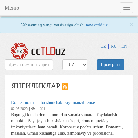
Меню
Toggl
naviga
×
Vebsaytning yangi versiyasiga o'tish:
new.cctld.uz
UZ
RU
EN
Проверить
ЯНГИЛИКЛАР
Domen nomi — bu shunchaki sayt manzili emas!
|
02.07.2025
11621
Bugungi kunda domen nomidan yanada samarali foydalanish
mumkin. Sayt joylashtirishdan tashqari, domen quyidagi
imkoniyatlarni ham beradi: Korporativ pochta uchun. Domenni,
masalan, Gmail xizmatiga ulab, zamonaviy va professional