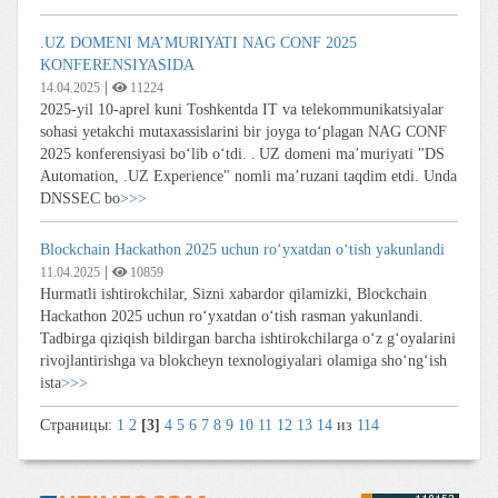
.UZ DOMENI MA’MURIYATI NAG CONF 2025
KONFERENSIYASIDA
|
14.04.2025
11224
2025-yil 10-aprel kuni Toshkentda IT va telekommunikatsiyalar
sohasi yetakchi mutaxassislarini bir joyga to‘plagan NAG CONF
2025 konferensiyasi bo‘lib o‘tdi. . UZ domeni ma’muriyati "DS
Automation, .UZ Experience" nomli ma’ruzani taqdim etdi. Unda
DNSSEC bo
>>>
Blockchain Hackathon 2025 uchun ro‘yxatdan o‘tish yakunlandi
|
11.04.2025
10859
Hurmatli ishtirokchilar, Sizni xabardor qilamizki, Blockchain
Hackathon 2025 uchun ro‘yxatdan o‘tish rasman yakunlandi.
Tadbirga qiziqish bildirgan barcha ishtirokchilarga o‘z g‘oyalarini
rivojlantirishga va blokcheyn texnologiyalari olamiga sho‘ng‘ish
ista
>>>
Страницы:
1
2
[3]
4
5
6
7
8
9
10
11
12
13
14
из
114