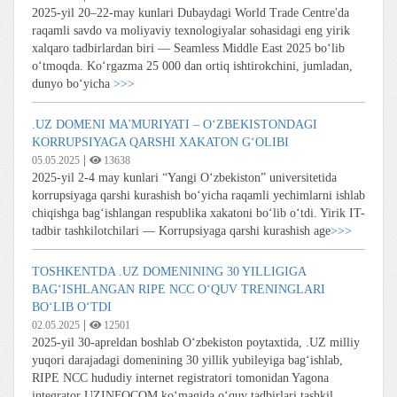
2025-yil 20–22-may kunlari Dubaydagi World Trade Centre'da
raqamli savdo va moliyaviy texnologiyalar sohasidagi eng yirik
xalqaro tadbirlardan biri — Seamless Middle East 2025 bo‘lib
o‘tmoqda. Ko‘rgazma 25 000 dan ortiq ishtirokchini, jumladan,
dunyo bo‘yicha
>>>
.UZ DOMENI MA'MURIYATI – O‘ZBEKISTONDAGI
KORRUPSIYAGA QARSHI XAKATON G‘OLIBI
|
05.05.2025
13638
2025-yil 2-4 may kunlari “Yangi O‘zbekiston” universitetida
korrupsiyaga qarshi kurashish bo‘yicha raqamli yechimlarni ishlab
chiqishga bag‘ishlangan respublika xakatoni bo‘lib o‘tdi. Yirik IT-
tadbir tashkilotchilari — Korrupsiyaga qarshi kurashish age
>>>
TOSHKENTDA .UZ DOMENINING 30 YILLIGIGA
BAG‘ISHLANGAN RIPE NCC O‘QUV TRENINGLARI
BO‘LIB O‘TDI
|
02.05.2025
12501
2025-yil 30-apreldan boshlab O‘zbekiston poytaxtida, .UZ milliy
yuqori darajadagi domenining 30 yillik yubileyiga bag‘ishlab,
RIPE NCC hududiy internet registratori tomonidan Yagona
integrator UZINFOCOM ko‘magida o‘quv tadbirlari tashkil