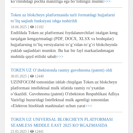
ko‘rinishdagi pochta manziliga ega bo‘lishingiz mumki
>>>
Token.uz blokcheyn platformasida turli formatdagi hujjatlarni
to‘liq saqlash funksiyasi ishga tushirildi
|
18.06.2025
11192
Endilikda Token.uz platformasi foydalanuvchilari istalgan keng
tarqalgan kengaytmadagi (PDF, DOCX, XLSX va boshqalar)
hujjatlarning to‘liq versiyalarini to‘g‘ridan-to‘g‘ri blokcheynda
yuklab saqlashlari mumkin. Bu har bir fayl markazlashmagan
muhitda qayd etilishi sabab
>>>
TOKEN.UZ O‘zbekistonda rasmiy guvohnoma (patent) oldi
|
30.05.2025
12440
UZINFOCOM tomonidan ishlab chiqilgan Token.uz blokcheyn
platformasi intellektual mulk sifatida rasmiy ro‘yxatdan
o‘tkazildi. Guvohnoma (patent) O'zbekiston Respublikasi Adliya
Vazirligi huzuridagi Intellektual mulk agentligi tomonidan
«Elektron hisoblash mashinalari uchun yarat
>>>
TOKEN.UZ UNIVERSAL BLOKCHEYN PLATFORMASI
SEAMLESS MIDDLE EAST 2025 KO‘RGAZMASIDA
|
21.05.2025
12441