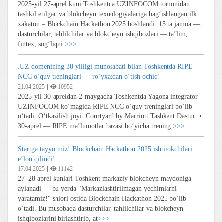
2025-yil 27-aprel kuni Toshkentda UZINFOCOM tomonidan
tashkil etilgan va blokcheyn texnologiyalariga bag‘ishlangan ilk
xakaton – Blockchain Hackathon 2025 boshlandi. 15 ta jamoa —
dasturchilar, tahlilchilar va blokcheyn ishqibozlari — ta’lim,
fintex, sog‘liqni
>>>
.UZ domenining 30 yilligi munosabati bilan Toshkentda RIPE
NCC o‘quv treninglari — ro‘yxatdan o‘tish ochiq!
|
21.04.2025
10952
2025-yil 30-apreldan 2-maygacha Toshkentda Yagona integrator
UZINFOCOM ko‘magida RIPE NCC o‘quv treninglari bo‘lib
o‘tadi. O‘tkazilish joyi: Courtyard by Marriott Tashkent Dastur: •
30-aprel — RIPE ma’lumotlar bazasi bo‘yicha trening
>>>
Startga tayyormiz! Blockchain Hackathon 2025 ishtirokchilari
e’lon qilindi!
|
17.04.2025
11142
27–28 aprel kunlari Toshkent markaziy blokcheyn maydoniga
aylanadi — bu yerda "Markazlashtirilmagan yechimlarni
yaratamiz!" shiori ostida Blockchain Hackathon 2025 bo‘lib
o‘tadi. Bu musobaqa dasturchilar, tahlilchilar va blokcheyn
ishqibozlarini birlashtirib, at
>>>