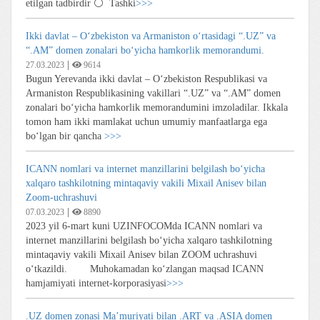
etilgan tadbirdir ⚪️ Tashki
>>>
Ikki davlat – O‘zbekiston va Armaniston o‘rtasidagi “.UZ” va
“.AM” domen zonalari bo‘yicha hamkorlik memorandumi.
|
27.03.2023
9614
Bugun Yerevanda ikki davlat – O‘zbekiston Respublikasi va
Armaniston Respublikasining vakillari “.UZ” va “.AM” domen
zonalari bo‘yicha hamkorlik memorandumini imzoladilar. Ikkala
tomon ham ikki mamlakat uchun umumiy manfaatlarga ega
bo‘lgan bir qancha
>>>
ICANN nomlari va internet manzillarini belgilash bo‘yicha
xalqaro tashkilotning mintaqaviy vakili Mixail Anisev bilan
Zoom-uchrashuvi
|
07.03.2023
8890
2023 yil 6-mart kuni UZINFOCOMda ICANN nomlari va
internet manzillarini belgilash bo‘yicha xalqaro tashkilotning
mintaqaviy vakili Mixail Anisev bilan ZOOM uchrashuvi
o‘tkazildi. Muhokamadan ko‘zlangan maqsad ICANN
hamjamiyati internet-korporasiyasi
>>>
.UZ domen zonasi Maʼmuriyati bilan .ART va .ASIA domen