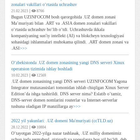
zonalari vakillari oʻrtasida uchrashuv
|
21.02.2023
8766
Bugun UZINFOCOM bosh qarorgohida .UZ domen zonasi
Maʼmuriyati bilan .ART va .ASIA domen zonalari vakillari
oʻrtasida uchrashuv boʻlib oʻtdi. Uchrashuvda ikkala
kompaniyaning sun'iy intellekt (AI) va blokcheyn texnologiyasi
sohasidagi ishlanmalari muhokama qilindi. .ART domen zonasi va
.ASI
>>>
O‘zbekistonda .UZ domen zonasining yangi DNS serveri Xinux
operatsion tizimida ishlay boshladi
|
10.02.2023
12569
.UZ domen zonasining yangi DNS serveri UZINFOCOM Yagona
Integrator mutaxassislari tomonidan ishlab chiqilgan Xinux Server
Edition’da ishga tushirildi. DNS server nima? Eslatib o’tamiz,
DNS-server domen nomlarini routerlar va Internet-serverlar
tushuna oladigan IP manzillarga ay
>>>
2022 yil yakunlari: .UZ domeni Ma'muriyati (ccTLD.uz)
|
28.12.2022
10804
Oʻtayotgan 2022-yilga nazar tashlasak, .UZ milliy domenimiz
uchun juda sermahsul, qiziqarli va voqealarga boy yil bo‘ldi, deb