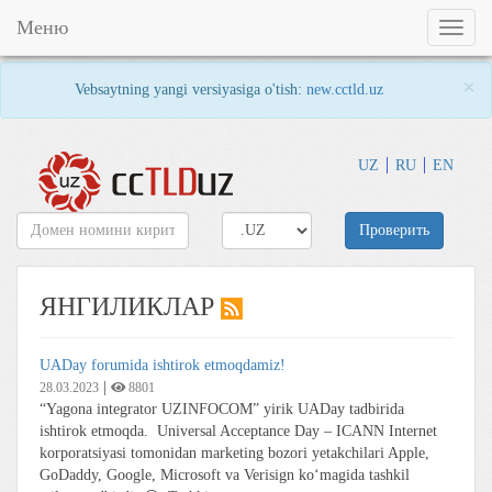
Меню
Toggl
naviga
×
Vebsaytning yangi versiyasiga o'tish:
new.cctld.uz
UZ
RU
EN
Проверить
ЯНГИЛИКЛАР
UADay forumida ishtirok etmoqdamiz!
|
28.03.2023
8801
“Yagona integrator UZINFOCOM” yirik UADay tadbirida
ishtirok etmoqda. Universal Acceptance Day – ICANN Internet
korporatsiyasi tomonidan marketing bozori yetakchilari Apple,
GoDaddy, Google, Microsoft va Verisign ko‘magida tashkil