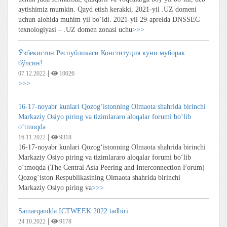
aytishimiz mumkin. Qayd etish kerakki, 2021-yil .UZ domeni
uchun alohida muhim yil boʻldi. 2021-yil 29-aprelda DNSSEC
texnologiyasi – .UZ domen zonasi uchu
>>>
Ўзбекистон Республикаси Конституция куни муборак
бўлсин!
|
07.12.2022
10026
>>>
16-17-noyabr kunlari Qozog‘istonning Olmaota shahrida birinchi
Markaziy Osiyo piring va tizimlararo aloqalar forumi bo‘lib
o‘tmoqda
|
16.11.2022
9318
16-17-noyabr kunlari Qozog‘istonning Olmaota shahrida birinchi
Markaziy Osiyo piring va tizimlararo aloqalar forumi bo‘lib
o‘tmoqda (The Central Asia Peering and Interconnection Forum)
Qozog‘iston Respublikasining Olmaota shahrida birinchi
Markaziy Osiyo piring va
>>>
Samarqandda ICTWEEK 2022 tadbiri
|
24.10.2022
9178