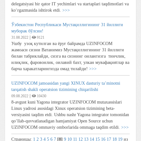
delegatsiyasi bir qator IT yechimlari va startaplari taqdimotlari va
ko‘rgazmasida ishtirok etdi.
>>>
Ўзбекистон Республикаси Мустақиллигининг 31 йиллиги
муборак бўлсин!
|
31.08.2022
9121
Ушбу узоқ кутилган ва ёруғ байрамда UZINFOCOM
жамоаси сизни Ватанимиз Мустақиллигининг 31 йиллиги
билан табриклайди, сизга ва сизнинг оилангизга тинчлик,
илиқлик, фаровонлик, оилавий бахт, улкан мувафақиятлар ва
барча харакатларингизда омад тилайди!
>>>
UZINFOCOM jamoasidan yangi XINUX dasturiy ta’minotni
tarqatish shakli operatsion tizimining chiqarilishi
|
09.08.2022
10430
8-avgust kuni Yagona integrator UZINFOCOM mutaxassislari
Linux yadrosi asosidagi Xinux operatsion tizimining beta-
versiyasini taqdim etdi. Ushbu nashr Yagona integrator tomonidan
qoʻllab-quvvatlanadigan hamjamiyat Open Source uchun
UZINFOCOM ommaviy omborlarida ommaga taqdim etildi.
>>>
Страницы:
1
2
3
4
5
6
7
[8]
9
10
11
12
13
14
15
16
17
18
19
из