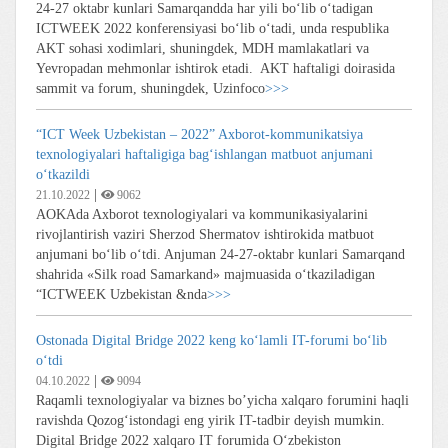
24-27 oktabr kunlari Samarqandda har yili bo‘lib o‘tadigan
ICTWEEK 2022 konferensiyasi bo‘lib o‘tadi, unda respublika
AKT sohasi xodimlari, shuningdek, MDH mamlakatlari va
Yevropadan mehmonlar ishtirok etadi. AKT haftaligi doirasida
sammit va forum, shuningdek, Uzinfoco
>>>
“ICT Week Uzbekistan – 2022” Axborot-kommunikatsiya
texnologiyalari haftaligiga bag‘ishlangan matbuot anjumani
o‘tkazildi
|
21.10.2022
9062
AOKAda Axborot texnologiyalari va kommunikasiyalarini
rivojlantirish vaziri Sherzod Shermatov ishtirokida matbuot
anjumani bo‘lib o‘tdi. Anjuman 24-27-oktabr kunlari Samarqand
shahrida «Silk road Samarkand» majmuasida o‘tkaziladigan
“ICTWEEK Uzbekistan &nda
>>>
Ostonada Digital Bridge 2022 keng ko‘lamli IT-forumi bo‘lib
o‘tdi
|
04.10.2022
9094
Raqamli texnologiyalar va biznes bo’yicha xalqaro forumini haqli
ravishda Qozog‘istondagi eng yirik IT-tadbir deyish mumkin.
Digital Bridge 2022 xalqaro IT forumida O‘zbekiston