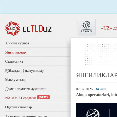
«UZ» д
Aсосий саҳифа
Янгиликлар
Статистика
Рўйхатдан ўтказувчилар
ЯНГИЛИКЛА
Маълумотлар
Домен номлари аукциони
02.07.2026
|
2687
Aloqa operatorlari, in
(NEW)
NADIM AI ёрдамчи
Одатий саволлар
Aтамалар, уларнинг изоҳи