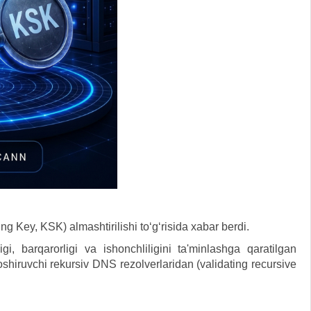
g Key, KSK) almashtirilishi toʻgʻrisida xabar berdi.
, barqarorligi va ishonchliligini ta'minlashga qaratilgan
shiruvchi rekursiv DNS rezolverlaridan (validating recursive