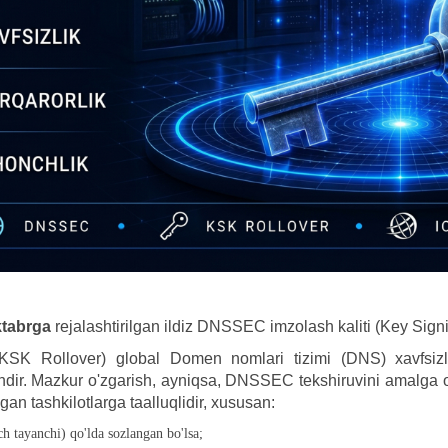
ktabrga
rejalashtirilgan ildiz DNSSEC imzolash kaliti (Key Signin
(KSK Rollover) global Domen nomlari tizimi (DNS) xavfsizligi
yondir. Mazkur o'zgarish, ayniqsa, DNSSEC tekshiruvini amalga o
gan tashkilotlarga taalluqlidir, xususan:
h tayanchi) qo'lda sozlangan bo'lsa;