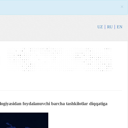
×
UZ
RU
EN
ogiyasidan foydalanuvchi barcha tashkilotlar diqqatiga