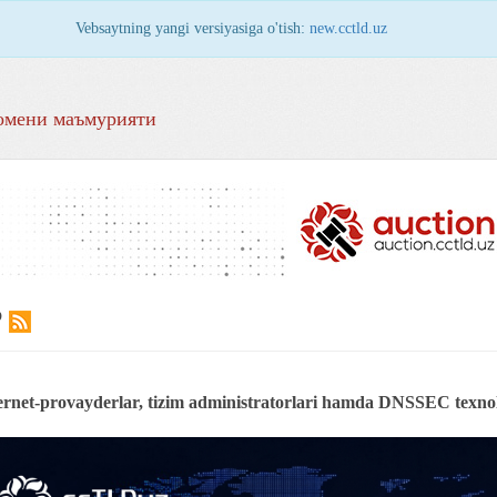
Vebsaytning yangi versiyasiga o'tish:
new.cctld.uz
омени маъмурияти
Р
ternet-provayderlar, tizim administratorlari hamda DNSSEC texnol