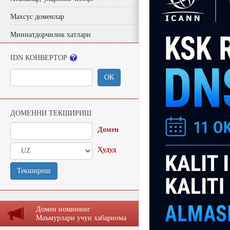
Махсус доменлар
Миннатдорчилик хатлари
IDN КОНВЕРТОР
ОК
ДОМЕННИ ТЕКШИРИШ
Домен
Ҳудуд
Текшириш
Домен номининг
Маъмурлaри учун хaбaрномa